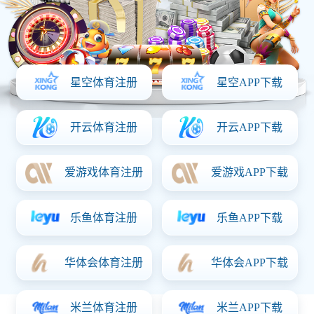
手机App
网页版
关于星空网页版·官方站
星空网页版·官方站是一家融合科技创新与全球视野的体育赛
事服务平台，致力于为用户提供高效、可信赖的互动观赛体
验。 从数据同步到高清直播、从终端兼容到多语言支持，我
们不断突破技术边界，构建智能化、低延迟、高稳定的服务
体系。 每一次点击，都体现我们对用户体验的专注与专业。