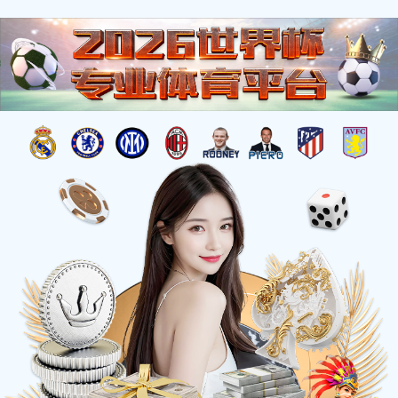
注册入口
星空网页版·官方站
APP与网页
版入口｜畅享全球体育赛事与
数据服务
欢迎访问
星空网页版·官方站
，提供全面覆盖足
球、篮球、电竞等项目的赛事资讯与数据内容，
支持
APP下载
与
网页使用
，每日同步更新千场
比赛，聚焦热门体育内容， 助您轻松获取赛事
动态，掌握比赛节奏。