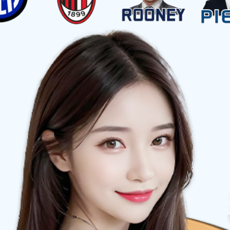
场7.2分领衔反击风暴
快攻得分已成为衡量球队进攻效率与球员个人冲击力的关键指标