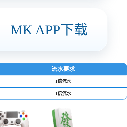
北京首钢换莱登后
变，换帅已成为各队调整状态、寻求突破...