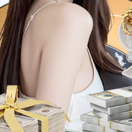
后卫达龙·福克斯以场均7.2分的惊人表现，毫无悬念地领衔反
位，也让国王队的快攻体系成为联盟中最令人胆寒的武器之一。