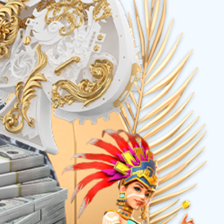
击风暴。这位以速度著称的后卫，再次用闪电