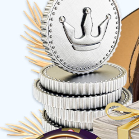
得分王”排行榜，萨克拉门托国王队的当家
般的突破证明了他在转换进攻中的统治地