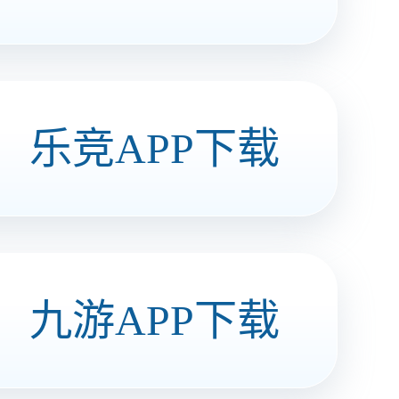
燃爆绿茵场
，首届校园足球“班超”联赛在全国多...
鲁斯·布朗，补
完成了一笔关键引援，正式以迷你中产...