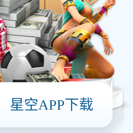
速度，能够在抢到防守篮板或断球后的第一
回合快攻得分效率高达1.2分，远超联盟
中几乎无法被阻挡。值得注意的是，福克斯
员在得球后的第一时间寻找前场机会，而福克
福克斯创造了大量轻松得分的机会。国王队
全民皆兵的快速转换模式，使得对手的后场