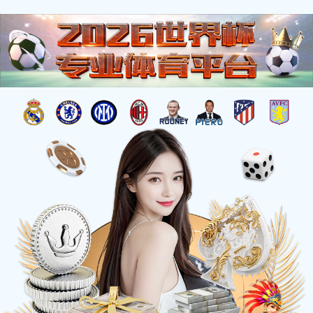
注册入口
星空网页版·官方站
APP与网页
版入口｜畅享全球体育赛事与
数据服务
欢迎访问
星空网页版·官方站
，提供全面覆盖足
球、篮球、电竞等项目的赛事资讯与数据内容，
支持
APP下载
与
网页使用
，每日同步更新千场
比赛，聚焦热门体育内容， 助您轻松获取赛事
动态，掌握比赛节奏。