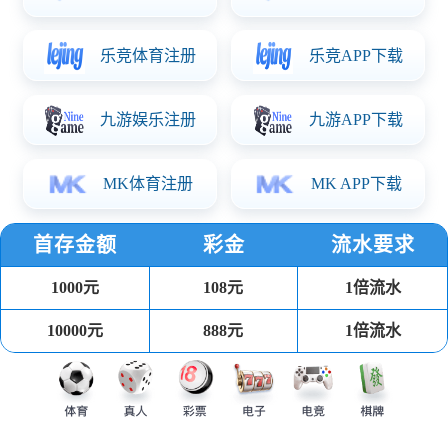
在CBA联赛的一场焦点战中，山东高速后卫高诗岩以
单场送出17次助攻的惊艳表现，成为全场瞩目的焦
点。然而，这场比赛的火药味并不仅限于数据上的亮
眼——对手在赛后投诉其“推人动作太隐蔽”，让这场
原本属于高诗岩的“助攻盛宴”蒙上了一层争议的薄
雾。高诗岩的传球艺术与对手的指控，共同引爆了球
迷对比赛尺度的讨论。